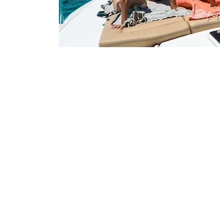
Contacto
Marketing y prensa - Marta:
marta.diaz@gersh.com
Deportivo - Moises:
moises.trillo@gersh.com
Deportivo - Cristina
cristina.fernandez@gersh.com
Deportivo Brasil/Portugal - Fernand
fernanda.miranda@gersh.com