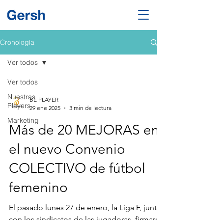
Cronología
Ver todos
Ver todos
Nuestras
BE PLAYER
Players
29 ene 2025
3 min de lectura
Marketing
Más de 20 MEJORAS en
el nuevo Convenio
COLECTIVO de fútbol
femenino
El pasado lunes 27 de enero, la Liga F, junto
con los sindicatos de las jugadoras, firmaron