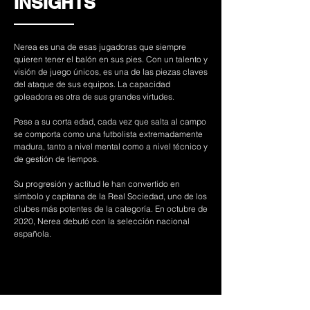
INSIGHTS
Nerea es una de esas jugadoras que siempre
quieren tener el balón en sus pies. Con un talento y
visión de juego únicos, es una de las piezas claves
del ataque de sus equipos. La capacidad
goleadora es otra de sus grandes virtudes.
Pese a su corta edad, cada vez que salta al campo
se comporta como una futbolista extremadamente
madura, tanto a nivel mental como a nivel técnico y
de gestión de tiempos.
Su progresión y actitud le han convertido en
símbolo y capitana de la Real Sociedad, uno de los
clubes más potentes de la categoría. En octubre de
2020, Nerea debutó con la selección nacional
española.