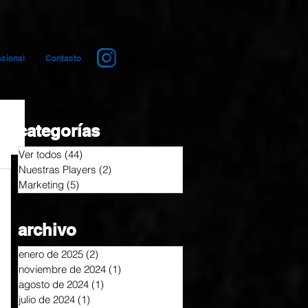
cional
Contacto
categorías
Ver todos
(44)
44 entradas
Nuestras Players
(2)
2 entradas
Marketing
(5)
5 entradas
archivo
enero de 2025
(2)
2 entradas
noviembre de 2024
(1)
1 entrada
agosto de 2024
(1)
1 entrada
julio de 2024
(1)
1 entrada