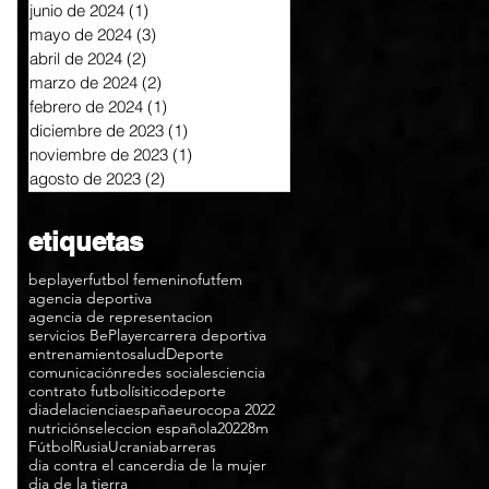
junio de 2024
(1)
1 entrada
mayo de 2024
(3)
3 entradas
abril de 2024
(2)
2 entradas
marzo de 2024
(2)
2 entradas
febrero de 2024
(1)
1 entrada
diciembre de 2023
(1)
1 entrada
noviembre de 2023
(1)
1 entrada
agosto de 2023
(2)
2 entradas
etiquetas
beplayer
futbol femenino
futfem
agencia deportiva
agencia de representacion
servicios BePlayer
carrera deportiva
entrenamiento
salud
Deporte
comunicación
redes sociales
ciencia
contrato futbolísitico
deporte
diadelaciencia
españa
eurocopa 2022
nutrición
seleccion española
2022
8m
Fútbol
Rusia
Ucrania
barreras
dia contra el cancer
dia de la mujer
dia de la tierra