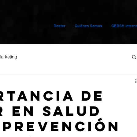
Roster
Quiénes Somos
GERSH Interna
arketing
rtancia de
r en salud
 prevención