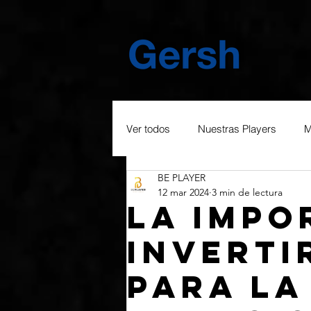
Ver todos
Nuestras Players
M
BE PLAYER
12 mar 2024
3 min de lectura
La impo
inverti
para la