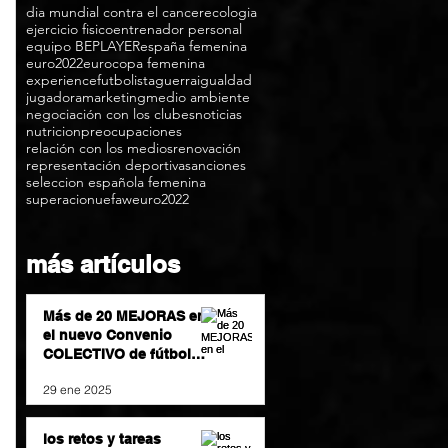
dia mundial contra el cancer
ecologia
ejercicio fisico
entrenador personal
equipo BEPLAYER
españa femenina
euro2022
eurocopa femenina
experience
futbolista
guerra
igualdad
jugadora
marketing
medio ambiente
negociación con los clubes
noticias
nutricion
preocupaciones
relación con los medios
renovación
representación deportiva
sanciones
seleccion española femenina
superacion
uefa
weuro2022
más artículos
Más de 20 MEJORAS en
el nuevo Convenio
COLECTIVO de fútbol
femenino
29 ene 2025
los retos y tareas