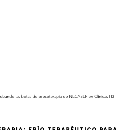
 probando las botas de presoterapia de NECASER en Clínicas H3
rapia: frío terapéutico para 