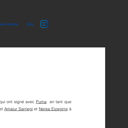
evo enlace
Más
qui ont signé avec
Puma
en tant que
 et
Amaiur Sarriegi
et
Nerea Eizagirre
à