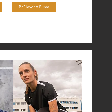
a
BePlayer x Puma