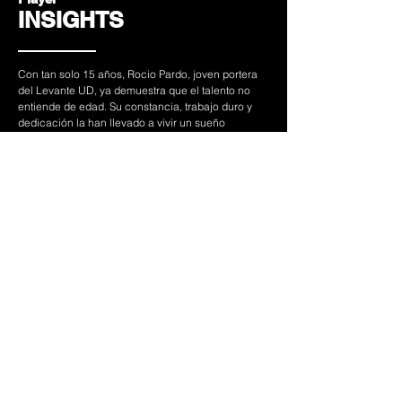
INSIGHTS
Con tan solo 15 años, Rocio Pardo, joven portera
del Levante UD, ya demuestra que el talento no
entiende de edad. Su constancia, trabajo duro y
dedicación la han llevado a vivir un sueño
reservado para pocas: ser llamada por el primer
equipo, donde empieza a poder disfrutar sus
primeros entrenamientos a la vez que sigue
apoyando activamente a su equipo,
en categorías inferiores.
Además, es una pieza fija en la selección
española, a la que acude desde muy temprana
edad, reforzando su enorme proyección.
Bajo los palos, transmite seguridad, carácter y una
madurez impropia de su edad, lo que confirma que
su futuro en el fútbol promete ser brillante.