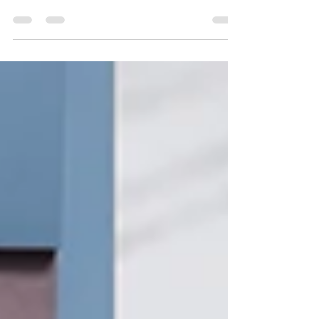
Te contamos todo sobre esta iniciativa única
para incrementar la visibilidad de futbolistas
femeninas en España.