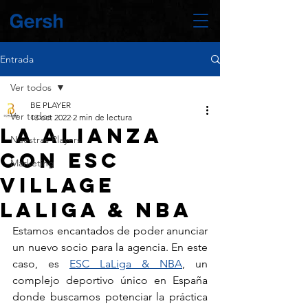
Entrada
Ver todos
BE PLAYER
Ver todos
13 oct 2022
2 min de lectura
La alianza
Nuestras Players
con ESC
Marketing
village
LaLiga & NBA
Estamos encantados de poder anunciar 
un nuevo socio para la agencia. En este 
caso, es 
ESC LaLiga & NBA
, un 
complejo deportivo único en España 
donde buscamos potenciar la práctica 