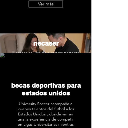
Ver más
necaser
Necaser es uno de nuestros partners
estratégicos enfocados al rendimiento
individual de las futbolistas. Una buena
recuperación les ayuda a maximizar su
fútbol, que es lo que buscamos.
Ver más
becas deportivas para
estados unidos
University Soccer acompaña a
jóvenes talentos del fútbol a los
Estados Unidos , donde vivirán
una la experiencia de competir
en Ligas Universitarias mientras