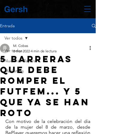
Entrada
Ver todos
M. Cobas
Ver todos
8 mar 2022
4 min de lectura
5 barreras
Nuestras Players
que debe
Marketing
romper el
futfem... y 5
que ya se han
roto
Con motivo de la celebración del día 
de la mujer del 8 de marzo, desde 
BePlayer queremos hacer una reflexión 