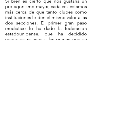
Si bien es cierto que nos gustaría un 
protagonismo mayor, cada vez estamos 
más cerca de que tanto clubes como 
instituciones le den el mismo valor a las 
dos secciones. El primer gran paso 
mediático lo ha dado la federación 
estadounidense, que ha decidido 
equiparar salarios y las primas que se 
lleven los integrantes de los equipos 
nacionales del país.
#beplayer
#8m
#diadelamujer
#igualdad
#futfem
#barreras
#crecimiento
#televisiones
#importancia
#8demarzo
futbol femenino
beplayer
futfem
agencia deportiva
8m
dia de la mujer
igualdad
barreras