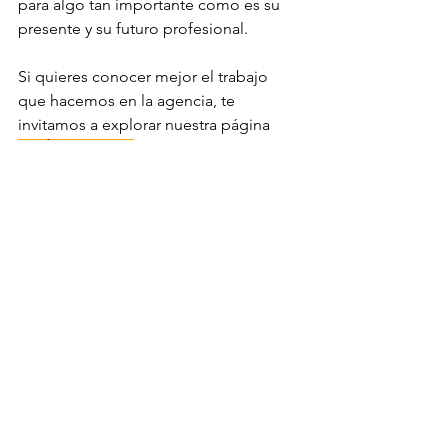
para algo tan importante como es su 
presente y su futuro profesional.
Si quieres conocer mejor el trabajo 
que hacemos en la agencia, te 
invitamos a explorar nuestra página 
QUÉ HACEMOS
.
futbol femenino
beplayer
agencia deportiva
agencia de representacion
carrera deportiva
representación deportiva
Ver todo
Entradas recientes