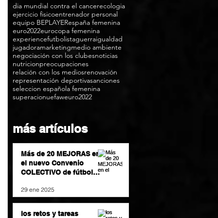
dia mundial contra el cancer
ecologia
ejercicio fisico
entrenador personal
equipo BEPLAYER
españa femenina
euro2022
eurocopa femenina
experience
futbolista
guerra
igualdad
jugadora
marketing
medio ambiente
negociación con los clubes
noticias
nutricion
preocupaciones
relación con los medios
renovación
representación deportiva
sanciones
seleccion española femenina
superacion
uefa
weuro2022
más artículos
Más de 20 MEJORAS en
el nuevo Convenio
COLECTIVO de fútbol
femenino
29 ene 2025
los retos y tareas