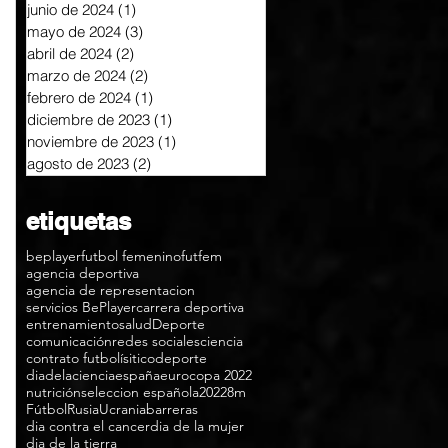
junio de 2024
(1)
1 entrada
mayo de 2024
(3)
3 entradas
abril de 2024
(2)
2 entradas
marzo de 2024
(2)
2 entradas
febrero de 2024
(1)
1 entrada
diciembre de 2023
(1)
1 entrada
noviembre de 2023
(1)
1 entrada
agosto de 2023
(2)
2 entradas
etiquetas
beplayer
futbol femenino
futfem
agencia deportiva
agencia de representacion
servicios BePlayer
carrera deportiva
entrenamiento
salud
Deporte
comunicación
redes sociales
ciencia
contrato futbolísitico
deporte
diadelaciencia
españa
eurocopa 2022
nutrición
seleccion española
2022
8m
Fútbol
Rusia
Ucrania
barreras
dia contra el cancer
dia de la mujer
dia de la tierra