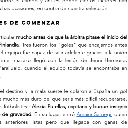
bre el campo y ahí es donde ciertos factores han 
chas ocasiones, en contra de nuestra selección.
ES DE COMENZAR
icular 
mucho antes de que la árbitra pitase el inicio del 
Finlandia
. Tres fueron los "goles" que encajamos antes 
el equipo fue capaz de salir adelante gracias a la unión 
 primer mazazo llegó con la lesión de Jenni Hermoso, 
aralluelo, cuando el equipo todavía se encontraba en 
.
 el destino y la mala suerte le colaron a España un gol 
 mucho más duro del que sería más difícil recuperarse, 
futbolística:
 Alexia Putellas, capitana y buque insignia 
o de gravedad
. En su lugar, entró 
Amaiur Sarriegi
, quien 
s anteriores listas pero que llegaba con ganas de 