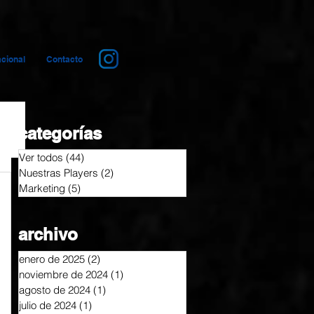
cional
Contacto
categorías
Ver todos
(44)
44 entradas
Nuestras Players
(2)
2 entradas
Marketing
(5)
5 entradas
archivo
enero de 2025
(2)
2 entradas
noviembre de 2024
(1)
1 entrada
agosto de 2024
(1)
1 entrada
julio de 2024
(1)
1 entrada