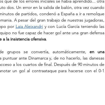
ue de los errores iniciales se había aprendido... otra 
uto dos. Un error en la salida de balón, otra vez cuando 
inutos de partidos, condenó a España a ir a remolque 
ania. A pesar del gran trabajo de nuestras jugadoras, 
mpo por 
Laia Aleixandri
 y con Lucía García teniendo las 
equipo no fue capaz de hacer gol ante una gran defensa 
a la insistencia ofensiva
.
de grupos se convertía, automáticamente, 
en una 
a puntuar ante Dinamarca y, de no hacerlo, las danesas 
acceso a los cuartos de final. Después de 90 minutos de 
notar un gol al contraataque para hacerse con el 0-1 