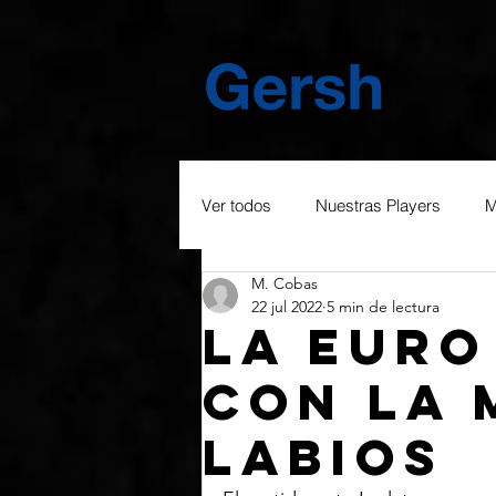
Ver todos
Nuestras Players
M
M. Cobas
22 jul 2022
5 min de lectura
La Euro
con la 
labios